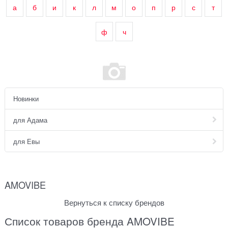
а
б
и
к
л
м
о
п
р
с
т
ф
ч
Новинки
для Адама
для Евы
AMOVIBE
Вернуться к списку брендов
Список товаров бренда AMOVIBE