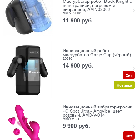
Мастурбатор робот Black Knight с
пенетрацией, нагревом и
вибрацией, AM-V02002
AM-V02002
11 900
 руб.
Инновационный робот-
мастурбатор Game Cup (чёрный)
20896
14 900
 руб.
Хит
Новинка
Инновационный вибратор-кролик
«G Spot Ultra» Amovibe, цвет
розовый, AMO-V-014
AMO-V-01
9 900
 руб.
Хит