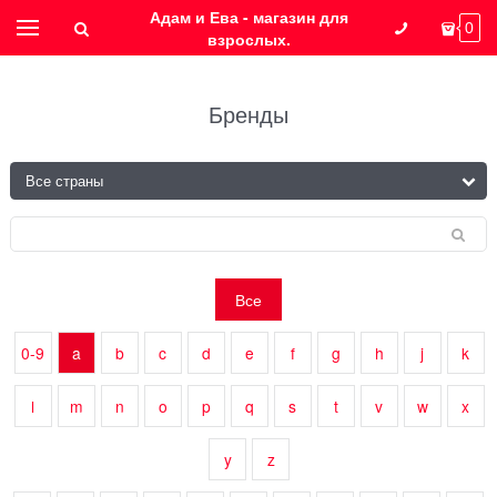
Адам и Ева - магазин для
0
взрослых.
Бренды
Все
0-9
a
b
c
d
e
f
g
h
j
k
l
m
n
o
p
q
s
t
v
w
x
y
z