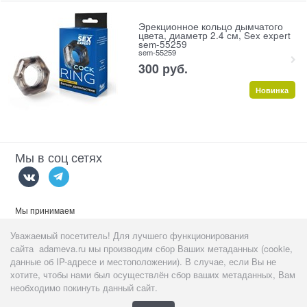
Эрекционное кольцо дымчатого
цвета, диаметр 2.4 см, Sex expert
sem-55259
sem-55259
300
 руб.
Новинка
Мы в соц сетях
Мы принимаем
Уважаемый посетитель! Для лучшего функционирования
сайта adameva.ru мы производим сбор Ваших метаданных (cookie,
данные об IP-адресе и местоположении). В случае, если Вы не
хотите, чтобы нами был осуществлён сбор ваших метаданных, Вам
Данный сайт предназначен
тольк
о для пользователей старше 18
необходимо покинуть данный сайт.
лет!