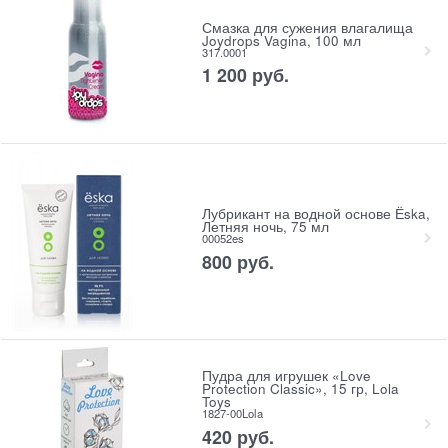
Смазка для сужения влагалища
Joydrops Vagina, 100 мл
317.0001
1 200
 руб.
Лубрикант на водной основе Ёska,
Летняя ночь, 75 мл
00052es
800
 руб.
Пудра для игрушек «Love
Protection Classic», 15 гр, Lola
Toys
1827-00Lola
420
 руб.