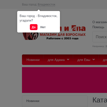
Ваш город:
Владивосток
Ваш город - Владивосток,
угадали?
О магази
Помощь
Да
Нет
Например:
Новинки
для Адама
для Евы
дл
Кат
Новинки