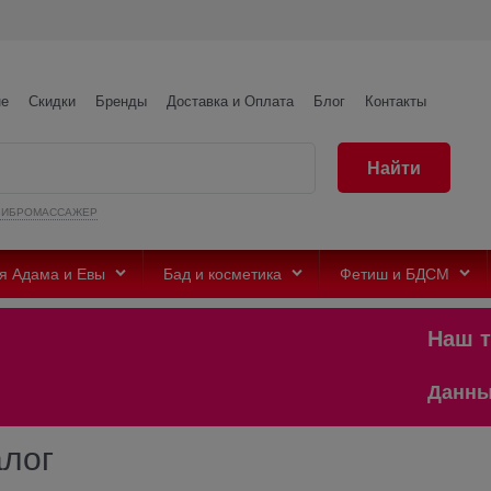
не
Скидки
Бренды
Доставка и Оплата
Блог
Контакты
Найти
ВИБРОМАССАЖЕР
я Адама и Евы
Бад и косметика
Фетиш и БДСМ
Наш тел
Данный са
алог