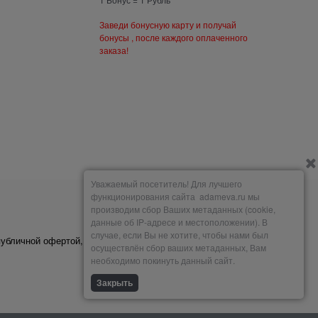
Заведи бонусную карту и получай
бонусы , после каждого оплаченного
заказа!
Уважаемый посетитель! Для лучшего
функционирования сайта adameva.ru мы
производим сбор Ваших метаданных (cookie,
Мы принимаем
данные об IP-адресе и местоположении). В
случае, если Вы не хотите, чтобы нами был
публичной офертой,
осуществлён сбор ваших метаданных, Вам
необходимо покинуть данный сайт.
Закрыть