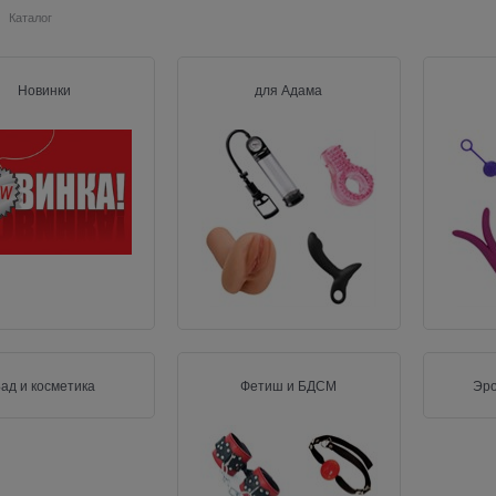
Каталог
Новинки
для Адама
ад и косметика
Фетиш и БДСМ
Эро