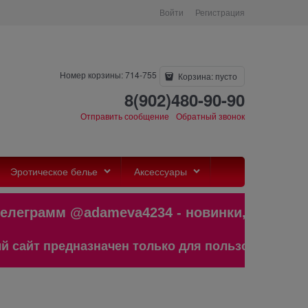
Войти
Регистрация
Номер корзины: 714-755
Корзина:
пусто
8(902)480-90-90
Отправить сообщение
Обратный звонок
Эротическое белье
Аксессуары
еграмм @adameva4234 - новинки,бест
йт предназначен только для пользователей старш