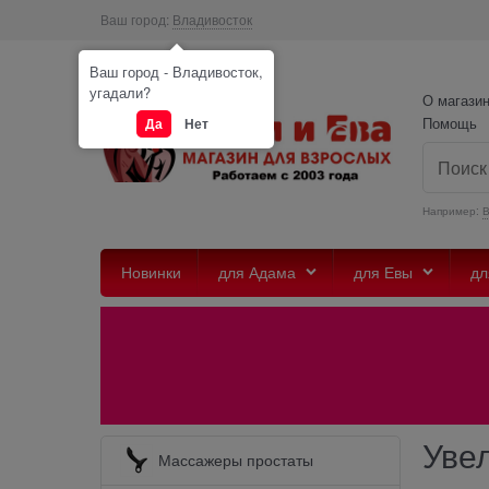
Ваш город:
Владивосток
Ваш город - Владивосток,
угадали?
О магази
Помощь
Да
Нет
Например:
Новинки
для Адама
для Евы
дл
Уве
Массажеры простаты