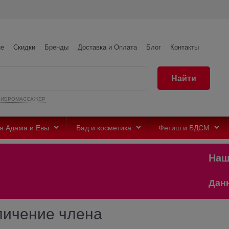
не
Скидки
Бренды
Доставка и Оплата
Блог
Контакты
Найти
ВИБРОМАССАЖЕР
я Адама и Евы
Бад и косметика
Фетиш и БДСМ
Наш тел
Данный са
личение члена