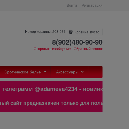
Войти
Регистрация
Номер корзины: 203-931
Корзина:
пусто
8(902)480-90-90
Отправить сообщение
Обратный звонок
Эротическое белье
Аксессуары
еграмм @adameva4234 - новинки,бест
йт предназначен только для пользователей стар