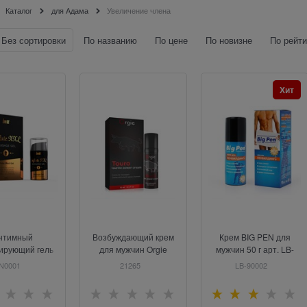
Каталог
для Адама
Увеличение члена
Без сортировки
По названию
По цене
По новизне
По рейти
Хит
нтимный
Возбуждающий крем
Крем BIG PEN для
ирующий гель
для мужчин Orgie
мужчин 50 г арт. LB-
ции Intt Inflate
Touro, 15 мл
90002
IN0001
21265
LB-90002
L, 15 мл