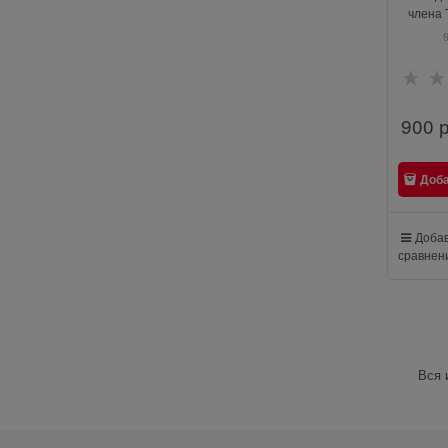
члена 
Tan
900
 
Доб
Добав
сравнен
Вся 