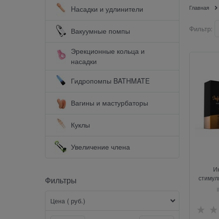
Главная
Hасадки и удлинители
Фильтр:
Вакуумные помпы
Эрекционные кольца и
насадки
Гидропомпы BATHMATE
Вагины и мастурбаторы
Куклы
Увеличение члена
И
стимул
Фильтры
для эрек
XX
( руб.)
Цена