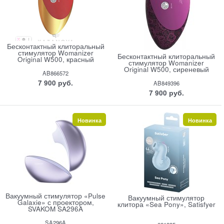
Бесконтактный клиторальный
стимулятор Womanizer
Бесконтактный клиторальный
Original W500, красный
стимулятор Womanizer
Original W500, сиреневый
AB866572
7 900
 руб.
AB849396
7 900
 руб.
Новинка
Новинка
Вакуумный стимулятор «Pulse
Вакуумный стимулятор
Galaxie» с проектором,
клитора «Sea Pony», Satisfyer
SVAKOM SA296A
SA296A