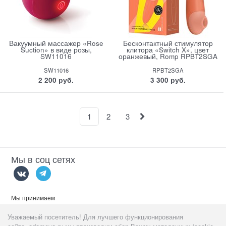
Вакуумный массажер «Rose
Бесконтактный стимулятор
Suction» в виде розы,
клитора «Switch X», цвет
SW11016
оранжевый, Romp RPBT2SGA
SW11016
RPBT2SGA
2 200
 руб.
3 300
 руб.
1
2
3
Мы в соц сетях
Мы принимаем
Уважаемый посетитель! Для лучшего функционирования