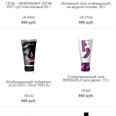
ГЕЛЬ - ЛЮБРИКАНТ INTIM
Интимный гель освежающий,
HOT туб пластиковый 60 г
на водной основе, 50 г
LB-60004
LB-37002
450
 руб.
490
 руб.
Стимулирующий гель
BERINJELO для двоих, 15 г
Возбуждающий лубрикант
JUJU HOT+ 50ml 7081JU
HC620
660
 руб.
7081JU
600
 руб.