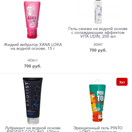
Гель-смазка на водной основе
с охлаждающим эффектом
VITA UDIN, 200 мл
Жидкий вибратор XANA LOKA
20347
на водной основе, 15 г
700
 руб.
HC611
700
 руб.
Хит
Лубрикант на водной основе
Эрекционный гель PINTO
EROTIST COOLING, 100мл
LOKO с усиленным