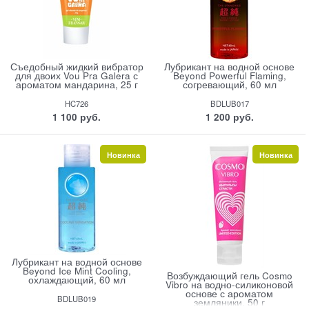
Съедобный жидкий вибратор
Лубрикант на водной основе
для двоих Vou Pra Galera с
Beyond Powerful Flaming,
ароматом мандарина, 25 г
согревающий, 60 мл
HC726
BDLUB017
1 100
 руб.
1 200
 руб.
Новинка
Новинка
Лубрикант на водной основе
Beyond Ice Mint Cooling,
Возбуждающий гель Cosmo
охлаждающий, 60 мл
Vibro на водно-силиконовой
основе с ароматом
BDLUB019
земляники, 50 г