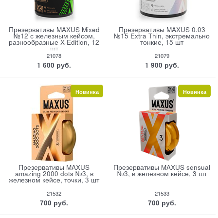
Презервативы MAXUS Mixed
Презервативы MAXUS 0.03
№12 с железным кейсом,
№15 Extra Thin, экстремально
разнообразные X-Edition, 12
тонкие, 15 шт
шт
21078
21079
1 600
 руб.
1 900
 руб.
Новинка
Новинка
Презервативы MAXUS
Презервативы MAXUS sensual
amazing 2000 dots №3, в
№3, в железном кейсе, 3 шт
железном кейсе, точки, 3 шт
21532
21533
700
 руб.
700
 руб.