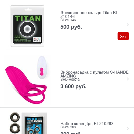
Эрекционное кольцо Titan BI-
210146
BI-210146
500
 руб.
Хит
Вибронасадка с пультом S-HANDE
AMZING
SHD-H007-2
3 600
 руб.
Набор колец tpr, BI-210263
BI-210263
800
 руб.