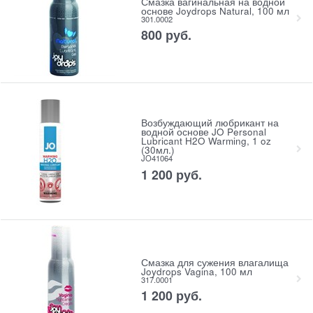
Смазка вагинальная на водной
основе Joydrops Natural, 100 мл
301.0002
800
 руб.
Возбуждающий любрикант на
водной основе JO Personal
Lubricant H2O Warming, 1 oz
(30мл.)
JO41064
1 200
 руб.
Смазка для сужения влагалища
Joydrops Vagina, 100 мл
317.0001
1 200
 руб.