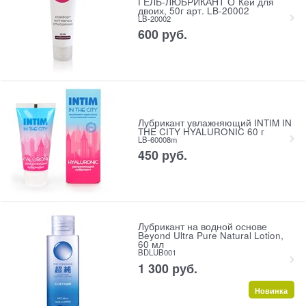
ГЕЛЬ-ЛЮБРИКАНТ О`Кей для
двоих, 50г арт. LB-20002
LB-20002
600
 руб.
Лубрикант увлажняющий INTIM IN
THE CITY HYALURONIC 60 г
LB-60008m
450
 руб.
Лубрикант на водной основе
Beyond Ultra Pure Natural Lotion,
60 мл
BDLUB001
1 300
 руб.
Новинка