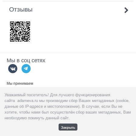
Отзывы
Мы в соц сетях
Мы принимаем
Уважаемый посетитель! Для лучшего функционирования
сайта adameva.ru мы производим сбор Ваших метаданных (cookie,
данные об IP-адресе и местоположении). В случае, если Вы не
хотите, чтобы нами был осуществлён сбор ваших метаданных, Вам
Данный сайт предназначен
тольк
о для пользователей старше 18
необходимо покинуть данный сайт.
лет!
Закрыть
Полная версия сайта