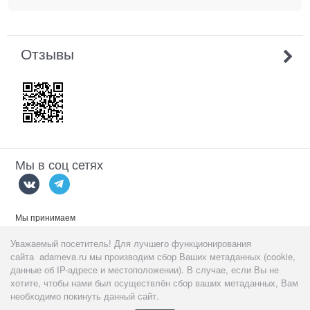
Отзывы
Мы в соц сетях
Мы принимаем
Уважаемый посетитель! Для лучшего функционирования
сайта adameva.ru мы производим сбор Ваших метаданных (cookie,
данные об IP-адресе и местоположении). В случае, если Вы не
хотите, чтобы нами был осуществлён сбор ваших метаданных, Вам
Данный сайт предназначен
тольк
о для пользователей старше 18
необходимо покинуть данный сайт.
лет!