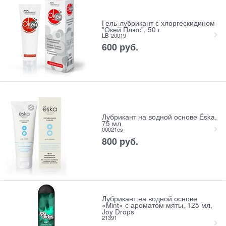
Гель-лубрикант с хлоргескидином
"Окей Плюс", 50 г
LB-20019
600
 руб.
Лубрикант на водной основе Ёska,
75 мл
00021es
800
 руб.
Лубрикант на водной основе
«Mint» с ароматом мяты, 125 мл,
Joy Drops
21391