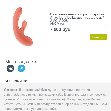
Инновационный вибратор кролик
Amovibe Vibella, цвет коралловый,
AMO-V-008
AMO-V-008
7 900
 руб.
Новинка
Мы в соц сетях
Мы принимаем
Уважаемый посетитель! Для лучшего функционирования
сайта adameva.ru мы производим сбор Ваших метаданных (cookie,
данные об IP-адресе и местоположении). В случае, если Вы не
хотите, чтобы нами был осуществлён сбор ваших метаданных, Вам
Данный сайт предназначен
тольк
о для пользователей старше 18
необходимо покинуть данный сайт.
лет!