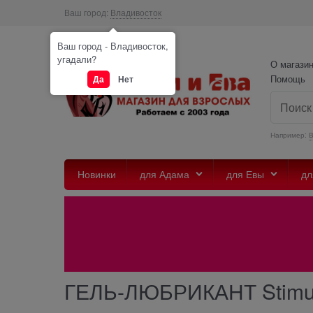
Ваш город:
Владивосток
Ваш город - Владивосток,
угадали?
О магази
Помощь
Да
Нет
Например:
Новинки
для Адама
для Евы
дл
ГЕЛЬ-ЛЮБРИКАНТ Stimulo