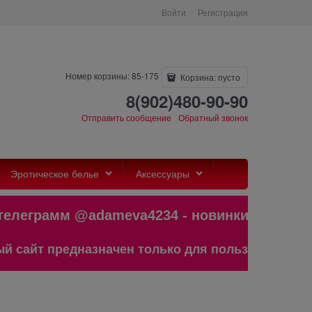
Войти
Регистрация
Номер корзины: 85-175
Корзина:
пусто
8(902)480-90-90
Отправить сообщение
Обратный звонок
Эротическое белье
Аксессуары
леграмм @adameva4234 - новинки,бест
айт предназначен только для пользователей стар