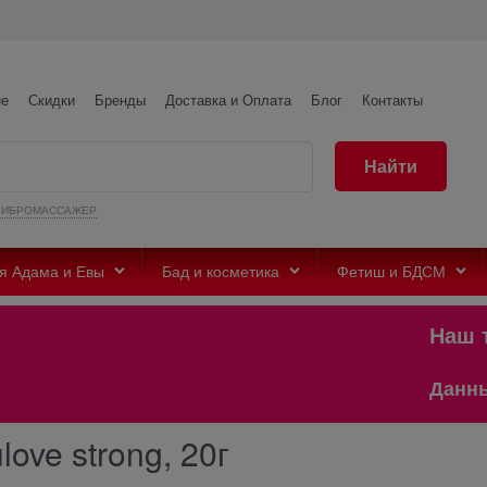
не
Скидки
Бренды
Доставка и Оплата
Блог
Контакты
Найти
ВИБРОМАССАЖЕР
я Адама и Евы
Бад и косметика
Фетиш и БДСМ
Наш те
Данный с
ve strong, 20г