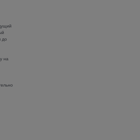
идущий
ый
ы до
у на
тельно