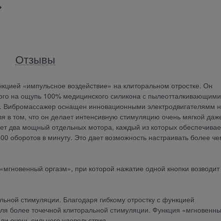
Отзывы
нкцией «импульсное воздействие» на клиторальном отростке. Он
жного на ощупь 100% медицинского силикона с пылеотталкивающими
ка. Вибромассажер оснащен инновационными электродвигателямм н
ля в том, что он делает интенсивную стимуляцию очень мягкой даж
т два мощный отдельных мотора, каждый из которых обеспечивае
00 оборотов в минуту. Это дает возможность настраивать более че
гновенный оргазм», при которой нажатие одной кнопки возводит
ьной стимуляции. Благодаря гибкому отростку с функцией
ля более точечной клиторальной стимуляции. Функция «мгновенн
ли очень сильного удовольствия.