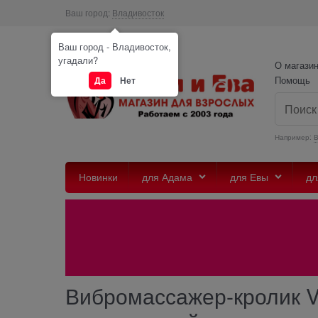
Ваш город:
Владивосток
Ваш город - Владивосток,
угадали?
О магази
Помощь
Да
Нет
Например:
Новинки
для Адама
для Евы
дл
Вибромассажер-кролик V