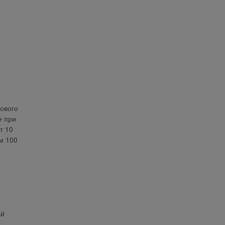
ового
е при
т 10
м 100
ый