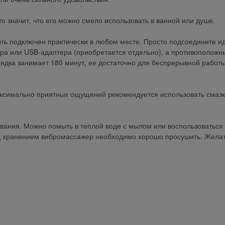
 значит, что его можно смело использовать в ванной или душе.
ть подключен практически в любом месте. Просто подсоедините 
ера или USB-адаптера (приобретается отдельно), а противоположн
рядка занимает 180 минут, ее достаточно для беспрерывной работ
ксимально приятных ощущений рекомендуется использовать смазк
вания. Можно помыть в теплой воде с мылом или воспользоваться
д хранением вибромассажер необходимо хорошо просушить. Жела