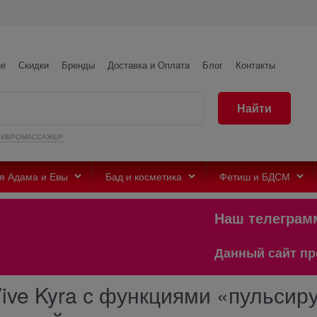
не
Скидки
Бренды
Доставка и Оплата
Блог
Контакты
Найти
ВИБРОМАССАЖЕР
я Адама и Евы
Бад и косметика
Фетиш и БДСМ
Наш телеграмм @ad
Данный сайт предназнач
ive Kyra с функциями «пульсир