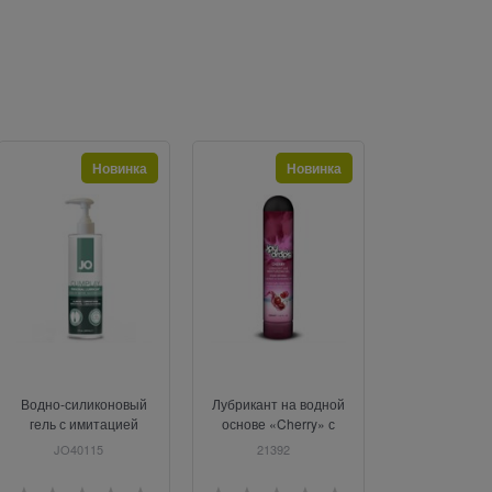
Новинка
Новинка
Н
Водно-силиконовый
Лубрикант на водной
Смазка ваги
гель с имитацией
основе «Cherry» с
«Klatschnass 
спермы JO Cumplay,
ароматом вишни, 125
Gel», на в
JO40115
21392
42-0630799
240мл.
мл, Joy Drops
основе, 2