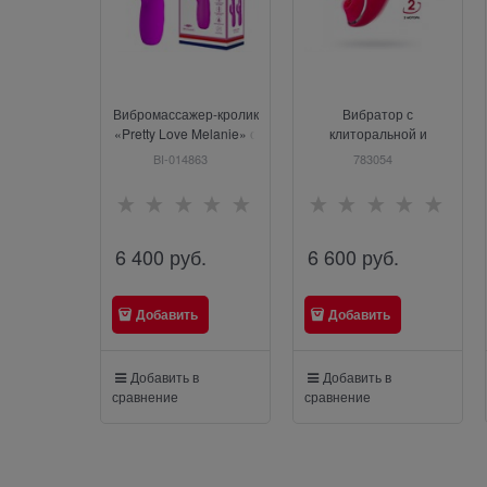
Вибромассажер-кролик
Вибратор с
«Pretty Love Melanie» с
клиторальной и
возвратно-
вакуумной
BI-014863
783054
поступательными
стимуляцией JOS
движениями
Doobl
6 400
 руб.
6 600
 руб.
Добавить
Добавить
Добавить в
Добавить в
сравнение
сравнение