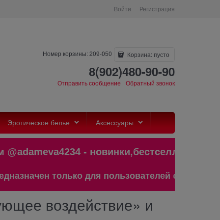
Войти
Регистрация
Номер корзины: 209-050
Корзина:
пусто
8(902)480-90-90
Отправить сообщение
Обратный звонок
Эротическое белье
Аксессуары
ameva4234 - новинки,бестселлеры и 
ен только для пользователей старше 18 лет!
ующее воздействие» и