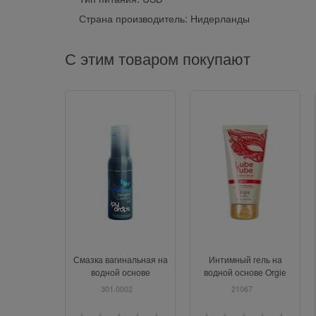
Страна производитель: Нидерланды
С этим товаром покупают
Смазка вагинальная на
Интимный гель на
водной основе
водной основе Orgie
Joydrops Natural, 100
Lube Tube Hot с
301.0002
21067
мл
разогревающим
эффектом, 150 мл