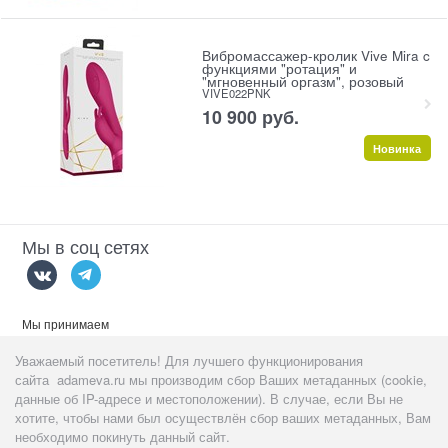
Вибромассажер-кролик Vive Mira c
функциями "ротация" и
"мгновенный оргазм", розовый
VIVE022PNK
10 900
 руб.
Новинка
Мы в соц сетях
Мы принимаем
Уважаемый посетитель! Для лучшего функционирования
сайта adameva.ru мы производим сбор Ваших метаданных (cookie,
данные об IP-адресе и местоположении). В случае, если Вы не
хотите, чтобы нами был осуществлён сбор ваших метаданных, Вам
Данный сайт предназначен
тольк
о для пользователей старше 18
необходимо покинуть данный сайт.
лет!