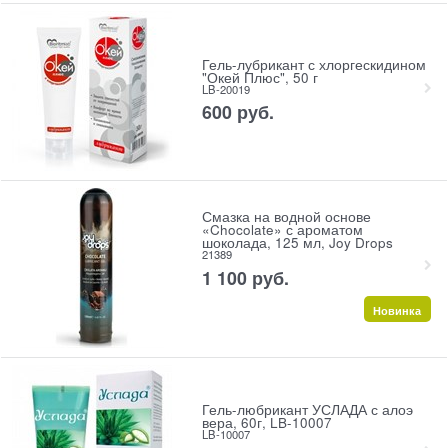
Гель-лубрикант с хлоргескидином
"Окей Плюс", 50 г
LB-20019
600
 руб.
Смазка на водной основе
«Chocolate» с ароматом
шоколада, 125 мл, Joy Drops
21389
1 100
 руб.
Новинка
Гель-любрикант УСЛАДА с алоэ
вера, 60г, LB-10007
LB-10007